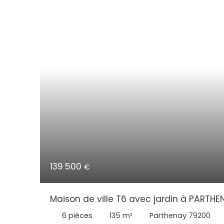
139 500
€
Maison de ville T6 avec jardin à PARTHE
6
pièces
135
m²
Parthenay 79200