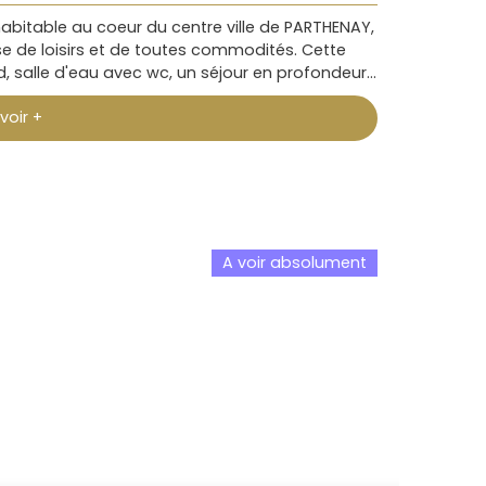
habitable au coeur du centre ville de PARTHENAY,
e de loisirs et de toutes commodités. Cette
, salle d'eau avec wc, un séjour en profondeur
. La cuisine aménagée, lumineuse et récente,
voir +
beau jardin arboré. A l'étage, un grand
g une salle d'eau récente, wc. Au 2ème étage,
 cave enterrée avec accès depuis la maison. Un
, tranquille sur lequel se trouve deux abris et il
es commodités à proximité immédiate Pour
 emplacement privilégié. À quelques minutes à
oximité pour vos courses quotidiennes, ainsi
A voir absolument
aison a fait l'objet de travaux importants ces
nt de la chaudière gaz de ville, la salle d'eau
ité pour le futur acquéreur de cettte maison de
 famille avec des enfants scolarisés. Ne laissez
taller dans une maison où il fait bon vivre
ier pour une visiteParthenay're Immobilier -
rêves📞 05 49 71 09 24 | ✉️