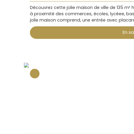
Découvrez cette jolie maison de ville de 135 m² 
à proximité des commerces, écoles, lycéee, bas
jolie maison comprend, une entrée avec placard
avec une cheminée, offrant un joli salon d'hiver
En sa
permet un accès direct à la terrasse et au très 
dégaement, avec 2 chambres, un espace dressin
palier, deux chambres, un bureau. Il existe une
extérieur qui invite à la détente Le jardin est clos
existe une sortie sur la rue par une venelle. D
couronner le tout, cette maison bénéficie d'un
pied, vous trouverez plusieurs commerces de pr
qu'un arrêt de bus pour vos déplacements. La m
dernières années, les couvertures, le remplaceme
et la cuisine offrant un confort et une tranquil
ville. Cette maison convient parfaitement à une
pas passer cette opportunité unique de vous ins
!Contactez dès aujourd'hui Parthenay're Immobil
Votre partenaire pour trouver la maison de vos 
contact@parthenayre-immobilier. fr