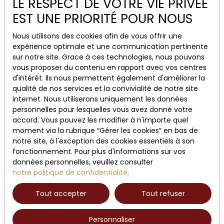
LE RESPECT DE VOTRE VIE PRIVÉE
des
locations meublées de courte durée
. Louer un
logement à la semaine ou pour quelques jours à des
EST UNE PRIORITÉ POUR NOUS
visiteurs de passage peut ainsi générer des
revenus
complémentaires attractifs
, en particulier pendant
Nous utilisons des cookies afin de vous offrir une
les mois d'été ou lors d'événements majeurs. Les
expérience optimale et une communication pertinente
investisseurs peuvent y trouver un excellent équilibre
sur notre site. Grace à ces technologies, nous pouvons
entre
valorisation patrimoniale
et
rentabilité
vous proposer du contenu en rapport avec vos centres
locative
à court terme.
d'intérêt. Ils nous permettent également d'améliorer la
qualité de nos services et la convivialité de notre site
internet. Nous utiliserons uniquement les données
personnelles pour lesquelles vous avez donné votre
accord. Vous pouvez les modifier à n'importe quel
moment via la rubrique ″Gérer les cookies″ en bas de
notre site, à l'exception des cookies essentiels à son
fonctionnement. Pour plus d'informations sur vos
données personnelles, veuillez consulter
notre politique de confidentialité
.
Tout accepter
Tout refuser
Personnaliser