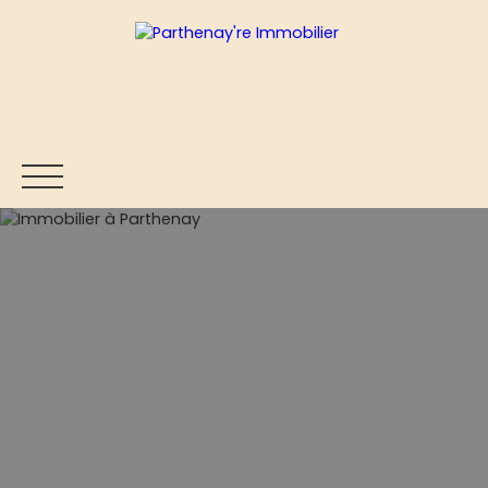
ACCUEIL
ACHETER
VENDRE
ESTIMER
BLOG
Être rappelé