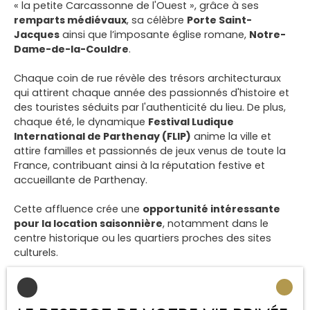
« la petite Carcassonne de l'Ouest », grâce à ses
remparts médiévaux
, sa célèbre
Porte Saint-
Jacques
ainsi que l’imposante église romane,
Notre-
Dame-de-la-Couldre
.
Chaque coin de rue révèle des trésors architecturaux
qui attirent chaque année des passionnés d'histoire et
des touristes séduits par l'authenticité du lieu. De plus,
chaque été, le dynamique
Festival Ludique
International de Parthenay (FLIP)
anime la ville et
attire familles et passionnés de jeux venus de toute la
France, contribuant ainsi à la réputation festive et
accueillante de Parthenay.
Cette affluence crée une
opportunité intéressante
pour la location saisonnière
, notamment dans le
centre historique ou les quartiers proches des sites
culturels.
De plus, la ville propose une offre d’hébergement
encore limitée en hôtellerie, ce qui ouvre le champ à