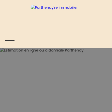
ACCUEIL
ACHETER
VENDRE
ESTIMER
BLOG
Être rappelé