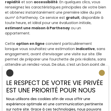
rapidité
et son
accessibilité
. En quelques clics, vous
renseignez les caractéristiques principales de votre bien
et obtenez instantanément une première idée du prix
au m² à Parthenay. Ce service est
gratuit
, disponible à
toute heure, et idéal pour une évaluation initiale,
estimant une maison à Parthenay
ou un
appartement.
Cette
option en ligne
convient particulièrement
lorsque vous souhaitez une estimation
indicative
, sans
engagement, avant d’envisager une visite sur site. Elle
permet de préparer une fourchette de prix réaliste, sans
attendre un rendez-vous. De plus, c’est un bon point de
départ pour comparer avec des données récentes
issues de sources fiables comme l’INSEE ou des
plateformes spécialisées, ce qui renforce votre
LE RESPECT DE VOTRE VIE PRIVÉE
confiance dans les résultats obtenus.
EST UNE PRIORITÉ POUR NOUS
Cependant, il ne faut pas oublier que cette méthode ne
Nous utilisons des cookies afin de vous offrir une
tient pas compte des
détails spécifiques
du bien. Elle
expérience optimale et une communication pertinente
ne prend pas en compte l’état réel, les travaux
sur notre site. Grace à ces technologies, nous pouvons