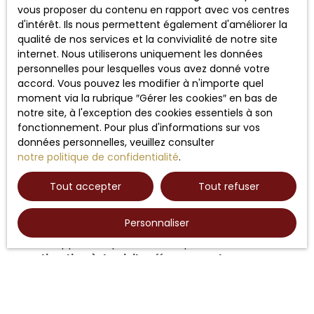
éventuels, les finitions ou l’environnement immédiat.
vous proposer du contenu en rapport avec vos centres
Pour un bien avec un potentiel particulier, un nombre de
d'intérêt. Ils nous permettent également d'améliorer la
pièces atypique, ou des prestations de qualité, une
qualité de nos services et la convivialité de notre site
évaluation à domicile
sera nettement plus fiable.
internet. Nous utiliserons uniquement les données
personnelles pour lesquelles vous avez donné votre
Faire mon estimation en ligne
accord. Vous pouvez les modifier à n'importe quel
moment via la rubrique ″Gérer les cookies″ en bas de
notre site, à l'exception des cookies essentiels à son
fonctionnement. Pour plus d'informations sur vos
données personnelles, veuillez consulter
notre politique de confidentialité
.
Estimation à domicile :
Tout accepter
Tout refuser
précision et valeur ajoutée
Personnaliser
Faire appel à un professionnel pour une
estimation à domicile
offre une
analyse
approfondie et personnalisée
. Un expert de
Parthenay’re Immobilier se déplace pour observer
votre bien, juger sa qualité globale, son