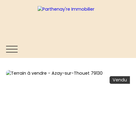
Vendu
ACCUEIL
ACHETER
VENDRE
ESTIMER
BLOG
Être rappelé