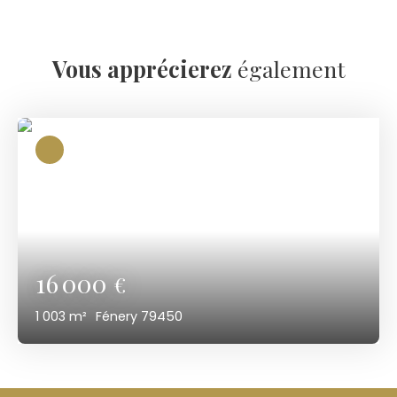
Vous apprécierez
également
16 000
€
1 003
m²
Fénery 79450