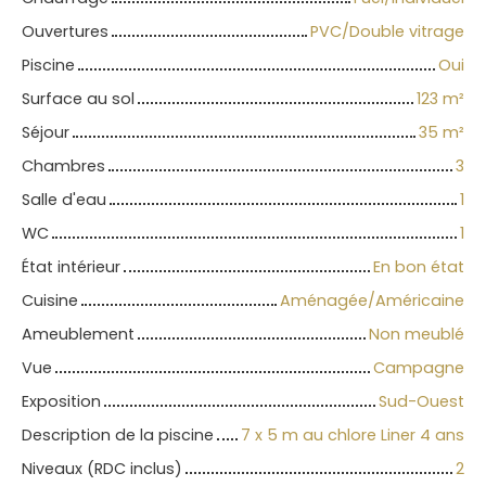
Ouvertures
PVC/Double vitrage
Piscine
Oui
Surface au sol
123
m²
Séjour
35
m²
Chambres
3
Salle d'eau
1
WC
1
État intérieur
En bon état
Cuisine
Aménagée/Américaine
Ameublement
Non meublé
Vue
Campagne
Exposition
Sud-Ouest
Description de la piscine
7 x 5 m au chlore Liner 4 ans
Niveaux (RDC inclus)
2