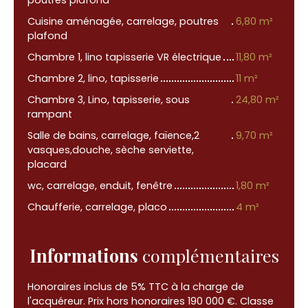
poutres plafond
Cuisine aménagée, carrelage, poutres
6,80 m²
plafond
Chambre 1, lino tapisserie VR électrique
11,80 m²
Chambre 2, lino, tapisserie
11 m²
Chambre 3, Lino, tapisserie, sous
24,80 m²
rampant
Salle de bains, carrelage, faïence,2
9,70 m²
vasques,douche, sèche serviette,
placard
wc, carrelage, enduit, fenêtre
1,80 m²
Chaufferie, carrelage, placo
4 m²
Informations
complémentaires
Honoraires inclus de 5% TTC à la charge de
l'acquéreur. Prix hors honoraires 190 000 €. Classe