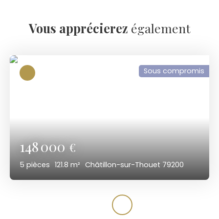
Vous apprécierez
également
Sous compromis
148 000
€
5
pièces
121.8
m²
Châtillon-sur-Thouet 79200