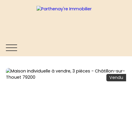
Vendu
ACCUEIL
ACHETER
VENDRE
ESTIMER
BLOG
Être rappelé