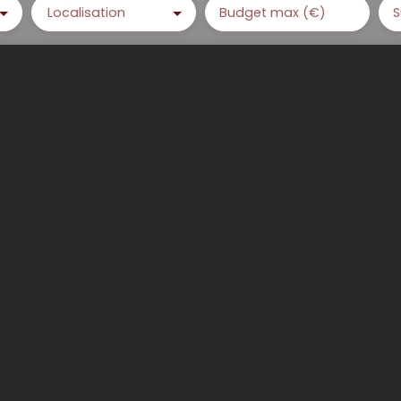
Localisation
Budget max (€)
S