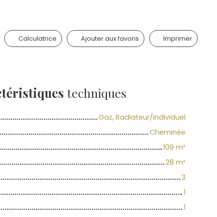
Calculatrice
Ajouter aux favoris
Imprimer
téristiques
techniques
Gaz, Radiateur/Individuel
Cheminée
109
m²
28
m²
3
1
1