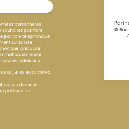
Parth
onnées personnelles
63 Boul
 souhaitez pas faire
7
e par voie téléphonique,
ent sur la liste
honique, prévu par
ommation, sur le site
 courrier adressé à :
S 61311, 41013 BLOIS CEDEX.
ent de vos données
tre
politique de