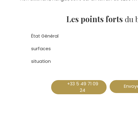
Les points forts
du 
État Général
surfaces
situation
+33 5 49 71 09
Envoye
24