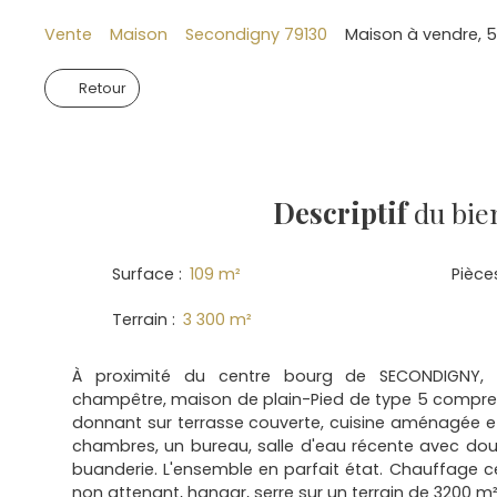
Vente
Maison
Secondigny 79130
Maison à vendre, 5
Retour
Descriptif
du bie
Surface
:
109
m²
Pièce
Terrain
:
3 300
m²
À proximité du centre bourg de SECONDIGNY,
champêtre, maison de plain-Pied de type 5 comprena
donnant sur terrasse couverte, cuisine aménagée 
chambres, un bureau, salle d'eau récente avec dou
buanderie. L'ensemble en parfait état. Chauffage c
non attenant, hangar, serre sur un terrain de 3200 m²