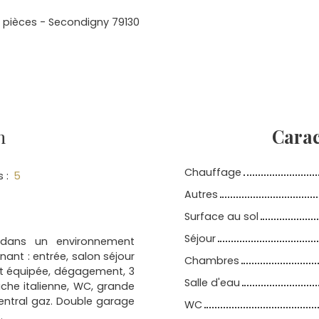
 pièces - Secondigny 79130
n
Carac
Chauffage
s
:
5
Autres
Surface au sol
Séjour
 dans un environnement
nt : entrée, salon séjour
Chambres
et équipée, dégagement, 3
Salle d'eau
che italienne, WC, grande
entral gaz. Double garage
WC
.