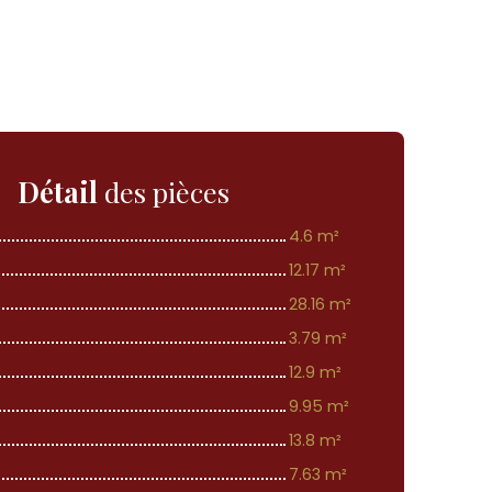
Détail
des pièces
4.6 m²
12.17 m²
28.16 m²
3.79 m²
12.9 m²
9.95 m²
13.8 m²
7.63 m²