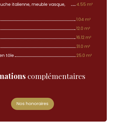
ouche italienne, meuble vasque,
4.55 m²
1.04 m²
12.0 m²
16.12 m²
31.0 m²
en tôle
25.0 m²
mations
complémentaires
Nos honoraires