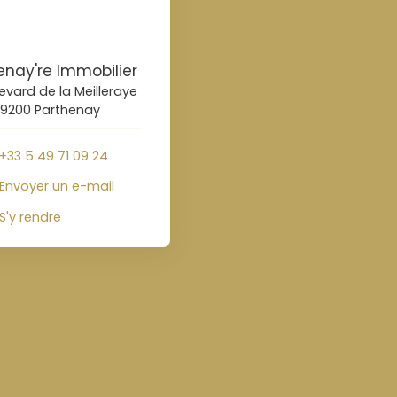
enay're Immobilier
evard de la Meilleraye
9200 Parthenay
+33 5 49 71 09 24
Envoyer un e-mail
S'y rendre