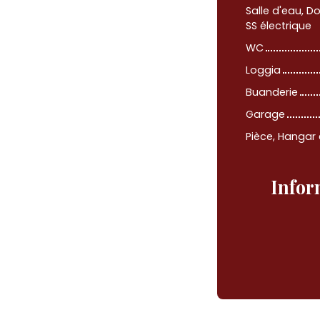
Salle d'eau, D
SS électrique
WC
Loggia
Buanderie
Garage
Pièce, Hangar 
Infor