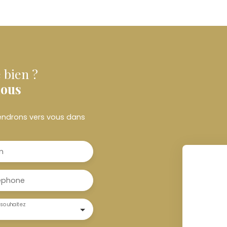
 bien ?
nous
viendrons vers vous dans
m
éphone
souhaitez