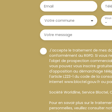
Email
Tél
Vous 
Votre commune
-
Votre message
J'accepte le traitement de mes d
conformément au RGPD. Si vous ne
l'objet de prospection commercial
vous pouvez vous inscrire gratuitem
d'opposition au démarchage télép
l'article L223-1 du code de la cons
Internet www.bloctel.gouv.fr ou par
Société Worldline, Service Bloctel, C
Pour en savoir plus sur le traitem
personnelles, veuillez consulter no