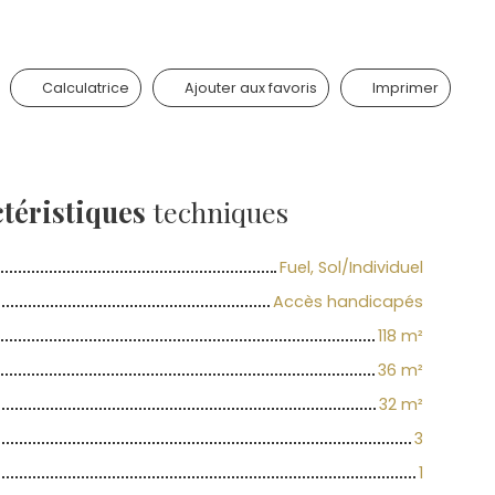
Calculatrice
Ajouter aux favoris
Imprimer
téristiques
techniques
Fuel, Sol/Individuel
Accès handicapés
118
m²
36
m²
32
m²
3
1