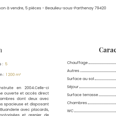
son à vendre, 5 pièces - Beaulieu-sous-Parthenay 79420
n
Carac
Chauffage
s
:
5
Autres
in
:
1 200
m²
Surface au sol
Séjour
truite en 2004.Celle-ci
ne ouverte et accès direct
Surface terrasse
chambres dont deux avec
Chambres
ins spacieuse et disposant
 Buanderie avec placards,
WC
otorisées et grenier de