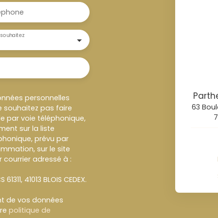
éphone
souhaitez
Parth
onnées personnelles
63 Boul
 souhaitez pas faire
7
e par voie téléphonique,
ent sur la liste
honique, prévu par
ommation, sur le site
 courrier adressé à :
S 61311, 41013 BLOIS CEDEX.
ent de vos données
tre
politique de