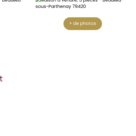
+ de photos
t