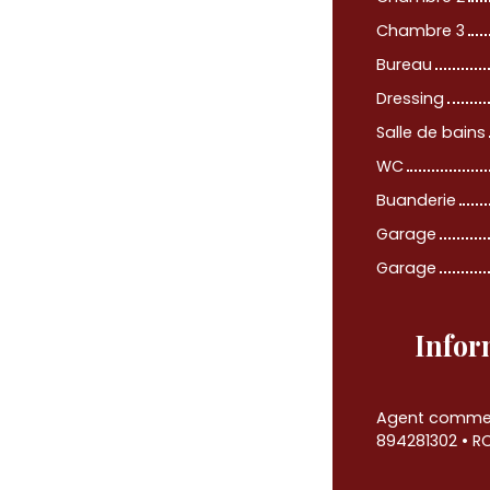
Chambre 3
Bureau
Dressing
Salle de bains
WC
Buanderie
Garage
Garage
Infor
Agent commerci
894281302 • R