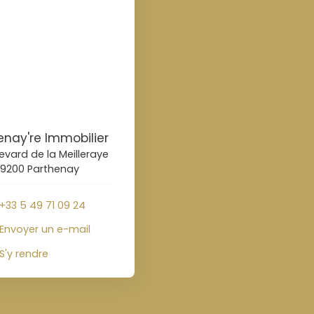
enay're Immobilier
evard de la Meilleraye
9200 Parthenay
+33 5 49 71 09 24
Envoyer un e-mail
S'y rendre