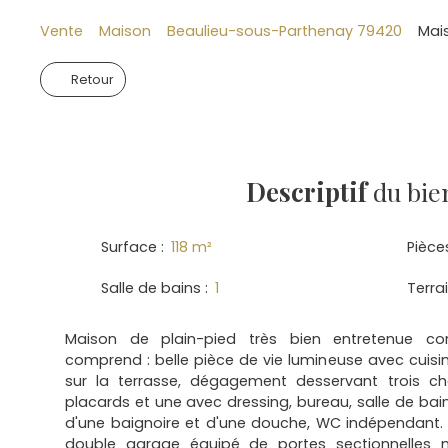
Vente
Maison
Beaulieu-sous-Parthenay 79420
Mai
Retour
Descriptif
du bie
Surface
:
118
m²
Pièce
Salle de bains
:
1
Terra
Maison de plain-pied très bien entretenue cons
comprend : belle pièce de vie lumineuse avec cuisi
sur la terrasse, dégagement desservant trois 
placards et une avec dressing, bureau, salle de ba
d'une baignoire et d'une douche, WC indépendant.
double garage équipé de portes sectionnelles m