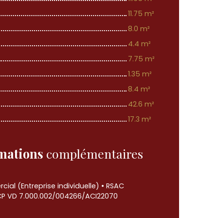
11.75 m²
8.0 m²
4.4 m²
7.75 m²
1.35 m²
8.4 m²
42.6 m²
17.3 m²
mations
complémentaires
al (Entreprise individuelle) • RSAC
CP VD 7.000.002/004266/ACI22070