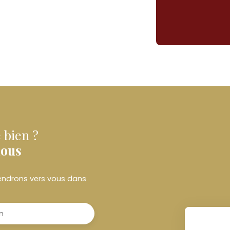
 bien ?
nous
viendrons vers vous dans
m